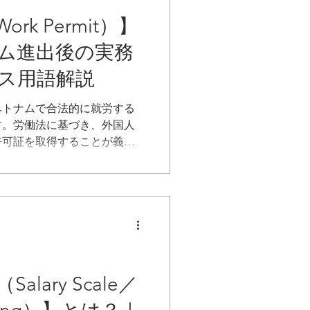
k Permit）】
ム進出後の実務
ス用語解説
ベトナムで合法的に就労する
す。労働法に基づき、外国人
許可証を取得することが義務
取得には健康診断書、犯罪経
経歴書などが必要です。申請
最大2年です。
lary Scale／