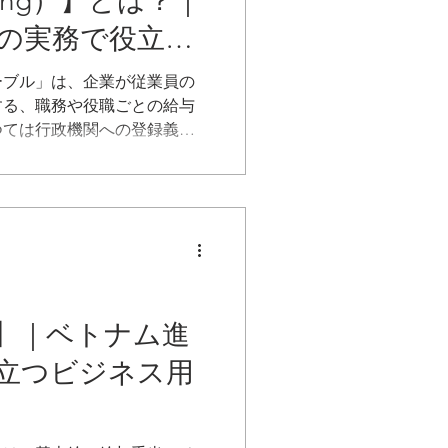
lương）】とは？｜
の実務で役立つ
説
ーブル」は、企業が従業員の
する、職務や役職ごとの給与
つては行政機関への登録義務
以降は登録義務が撤廃されまし
業所での保管義務は依然とし
ルは、従業員に対する給与支
保し、労働監督機関の調査に
資料となります。実務上は、
に合わせて定期的な見直しが
】｜ベトナム進
立つビジネス用