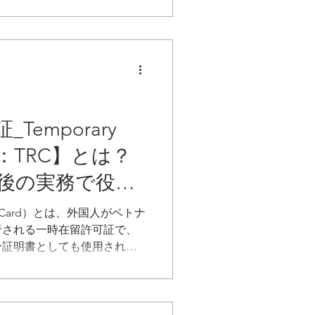
年数 × 平均月給の1/2を基
義務付けられています。な
勤務年数は控除される点が大
は日本と異なります。
Temporary
ard：TRC】とは？
後の実務で役立
解説
ence Card）とは、外国人がベトナ
行される一時在留許可証で、
分証明書としても使用されま
留学生、家族帯同者などが対
〜5年です。TRCを保持してい
入国のたびの手間が不要とな
が大幅に簡略化されます。労