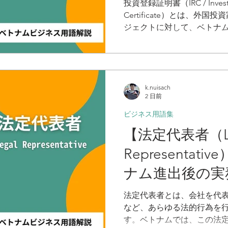
進出後の実務で
投資登録証明書（IRC / Investme
Certificate）とは、外
用語解説
ジェクトに対して、ベトナ
許可を与えたことを証明す
によってベトナムに会社を
であり、いわば事業計画の
IRCには、投資家情報、事
k.nuisach
トの実施場所、そして最も
2 日前
記載され、これ以降のすべ
ります。
ビジネス用語集
【法定代表者（Le
Representa
ナム進出後の実
ネス用語解説
法定代表者とは、会社を代
など、あらゆる法的行為を
す。ベトナムでは、この法