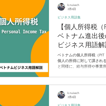
ボイス（VAT請求書）発行
k.nuisach
き、社会保険登録など、企
3月6日
手続きの前提条件となりま
ビジネス用語集
【個人所得税（P
ベトナム進出後
ビジネス用語解
ベトナムの個人所得税（PIT：Per
個人の所得に対して課され
と同様に、給与所得や事業
象となります。最大の特徴
者」かによって税率と計算
2026年1月1日からは税率
されるなど大きな制度改正
k.nuisach
む実務担当者は最新の知識
3月6日
ビジネス用語集