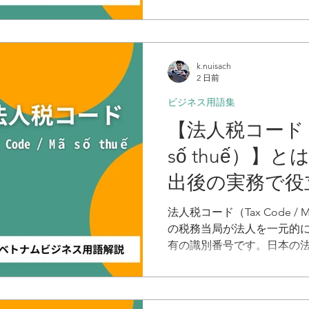
で厳格に定められており、
存在です。特に外資系企業
るかは会社のガバナンスと
に関わります。ベトナム国
k.nuisach
選任する場合の責任分担な
2 日前
定を正確に理解しておく必
ビジネス用語集
【法人税コード（Ta
số thuế）】
出後の実務で役
語解説
法人税コード（Tax Code / 
の税務当局が法人を一元的
有の識別番号です。日本の
で事業活動を行うすべての
います。 法人設立時、投資登録証明書（IRC）と企業登録
証明書（ERC）の取得と同