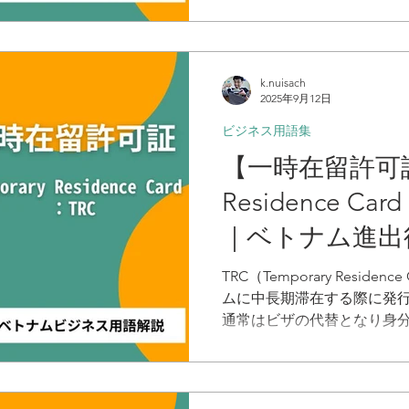
時の退職に該当する場合、在籍
準として退職手当の支給が
お、社会保険加入期間中の
きな特徴で、制度の仕組み
k.nuisach
2025年9月12日
ビジネス用語集
【一時在留許可証_
Residence C
｜ベトナム進出
つビジネス用語
TRC（Temporary Resid
ムに中長期滞在する際に発
通常はビザの代替となり身
す。主に就労者、投資家、
象で、一般的な有効期限は2
れば、ビザ延長手続きや出
り、国内移動や生活手続き