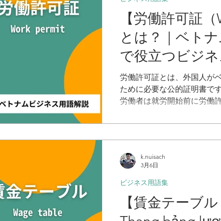
【労働許可証（Wor
とは？｜ベトナ
で役立つビジネ
労働許可証とは、外国人が
ために必要な公的証明書で
労働者は就労開始前に労働
付けられています。通常、
歴証明書、学歴証明、職務
は雇用主が行い、有効期間は
k.nuisach
3月6日
ビジネス用語集
【賃金テーブル（Sa