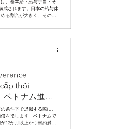
」は、基本給・給与手当・そ
構成されます。日本の給与体
占める割合が大きく、その内
保険料の算定基礎に含まれる
分が複雑で、年々その範囲が
実務では、労働契約書に各項
険料の対象範囲を正しく理解
とが、労務リスク管理の鍵と
rance
cấp thôi
？｜ベトナム進出
つビジネス用語
定の条件下で退職する際に、
補償を指します。ベトナムで
が12か月以上かつ契約満了