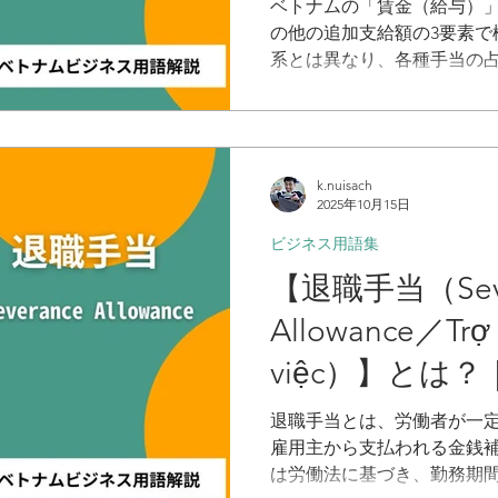
ベトナムの「賃金（給与）
の他の追加支給額の3要素で
系とは異なり、各種手当の
容も多様です。特に、社会
手当と含まれない手当の区
拡大する傾向にあります。
目を明確に記載し、社会保
k.nuisach
した上で給与設計を行うこ
2025年10月15日
なります。
ビジネス用語集
【退職手当（Seve
Allowance／Trợ 
việc）】とは
後の実務で役立
退職手当とは、労働者が一
雇用主から支払われる金銭
解説
は労働法に基づき、勤務期間