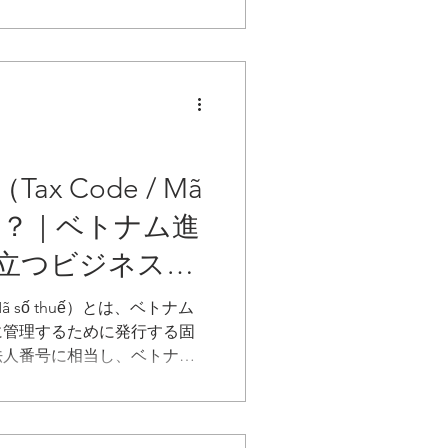
企業の顔として極めて重要な
の場合、誰を法定代表者にす
コンプライアンス体制の根幹
内での居住要件や、複数人を
ど、日本とは異なる特有の規
要があります。
x Code / Mã
とは？｜ベトナム進
立つビジネス用
Mã số thuế）とは、ベトナム
に管理するために発行する固
法人番号に相当し、ベトナム
法人に取得が義務付けられて
時に発行され、税務申告、イン