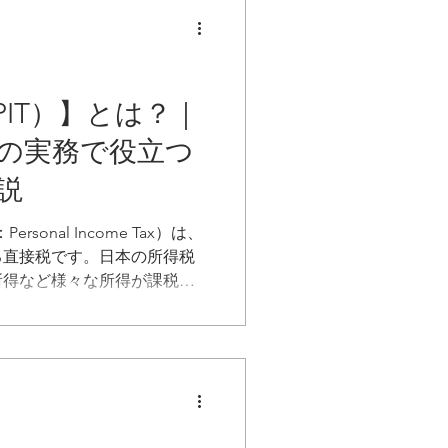
、銀行口座開設、輸出入手続
業活動の根幹となるあらゆる
す。
IT）】とは？｜
の実務で役立つ
説
sonal Income Tax）は、
る直接税です。日本の所得税
所得など様々な所得が課税対
は、「居住者」か「非居住
方法が大きく異なる点です。
構造が7段階から5段階に簡素化
が行われており、駐在員を含
を持つことが不可欠です。