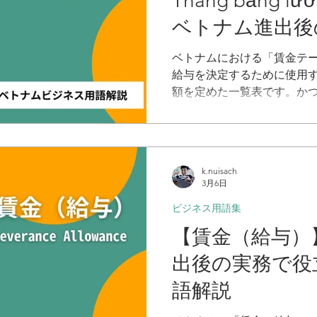
Thang bảng 
ベトナム進出後
ビジネス用語解
ベトナムにおける「賃金テ
給与を決定するために使用
額を定めた一覧表です。か
がありましたが、2021年
た。しかし、作成および事
て存在します。このテーブ
払いの公平性・透明性を担
k.nuisach
対応するための重要な基礎
3月6日
最低賃金の改定や物価上昇
ビジネス用語集
必要です。
【賃金（給与）
出後の実務で役
語解説