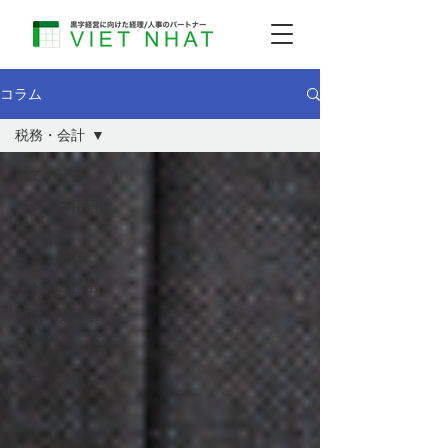
コラム
税務・会計
全ての記事
ビジネス用語
集
出張・駐在
ベトナム進出
工場・製造業
税務・会計
人材・労務