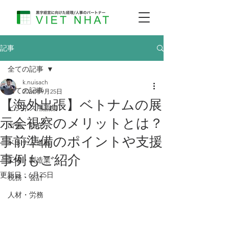
記事
全ての記事
k.nuisach
全ての記事
2024年9月25日
【海外出張】ベトナムの展
ビジネス用語集
示会視察のメリットとは？
出張・駐在
事前準備のポイントや支援
ベトナム進出
事例もご紹介
工場・製造業
更新日：
6月25日
税務・会計
人材・労務