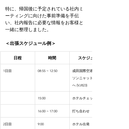
特に、帰国後に予定されている社内ミ
ーティングに向けた事前準備を手伝
い、社内報告に必要な情報をお客様と
一緒に整理しました。
＜出張スケジュール例＞
日程
時間
スケジュール
1日目
08:55 ~ 12:50
成田国際空港からタン
ソンニャット国際空港
へ (VJ823)
15:00
ホテルチェックイン
16:00 ~ 17:00
打ち合わせ
2日目
9:00
ホテル出発