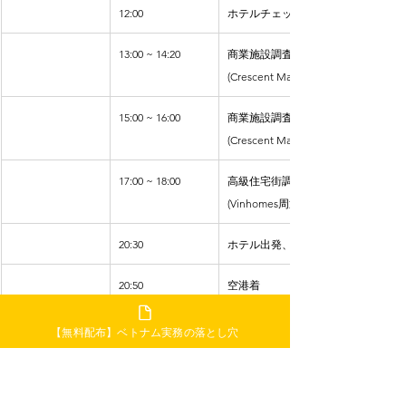
12:00
ホテルチェックアウト
13:00 ~ 14:20
商業施設調査 
(Crescent Mall)
15:00 ~ 16:00
商業施設調査 
(Crescent Mall)
17:00 ~ 18:00
高級住宅街調査 
(Vinhomes周辺)
20:30
ホテル出発、空港へ
20:50
空港着
5日目
23:20
タンソンニャット国際
【無料配布】ベトナム実務の落とし穴
空港から成田国際空港
へ (VJ822)