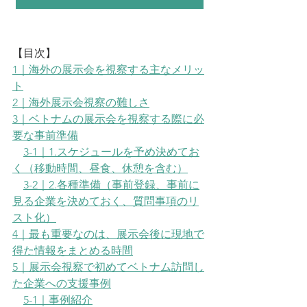
【目次】
1｜
海外の展示会を視察する主なメリッ
ト
2｜
海外展示会視察の難しさ
3｜ベトナムの展示会を視察する際に必
要な事前準備
3-1｜1.スケジュールを予め決めてお
く（移動時間、昼食、休憩を含む）
3-2｜2.各種準備（事前登録、事前に
見る企業を決めておく、質問事項のリ
スト化）
4｜最も重要なのは、展示会後に現地で
得た情報をまとめる時間
5｜展示会視察で初めてベトナム訪問し
た企業への支援事例
5-1｜事例紹介