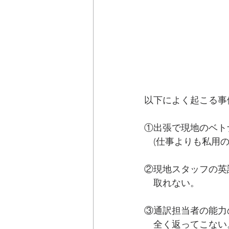
以下によく起こる事
①出張で現地のベト
　(仕事よりも私用の
②現地スタッフの英
　取れない。
③通訳担当者の能力
　全く返ってこない