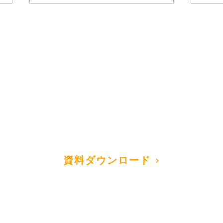
お役立ち資料はこちら
ベトナム人材採用の失敗を防
ベト
ベトナム進出後の経理・人事でお悩みならこちら。
ぐには？よくあるつまずきポ
戦略
課題解決のヒントをまとめた無料ホワイトペーパーを配布中。
イントと成功事例
き違
​お役立ち資料はこちらから！
資料ダウンロード